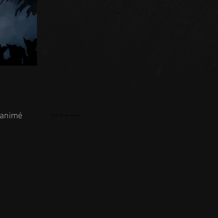
 animé
Paris /Île-de-France
ct l'animatrice. Ce show est un
alement. Vous pouvez proposer ce
nte, on y danse et la voix qui donne la réplique à l'artiste est incarnée par Dominique