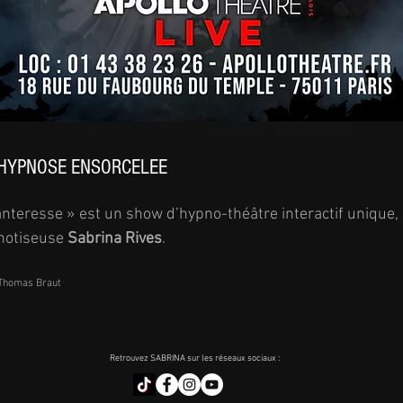
'HYPNOSE ENSORCELEE
nteresse » est un show d’hypno-théâtre interactif unique,
pnotiseuse
Sabrina Rives
.
 Thomas Braut
cle d'hypnose, animé par Sabrina Rives, hypnotiseuse, l'un des rares hypnotiseurs féminins en France, qui a fait le buzz après son passage à la Télévision, sur LCI. Elle a hypnotisé en dire
se. On y chante, on y danse et la voix qui donne la réplique à l'artiste est incarnée par Dominique Duforeste, la voix de Secret Story. Le spectacle est interactif puisqu'en streaming ég
otre salle de spectacle et pour des show privés.
otiseurs féminins en France, qui a fait le buzz après son passage à la Télévision, sur LCI. Elle a hypnotisé en direct l'animatrice. Ce show est un mélange de théâtre et d'hypnose. On y cha
 pouvez proposer ce show en événementiel, dans votre salle de spectacle et pour des show privés.
Retrouvez SABRINA sur les réseaux sociaux :