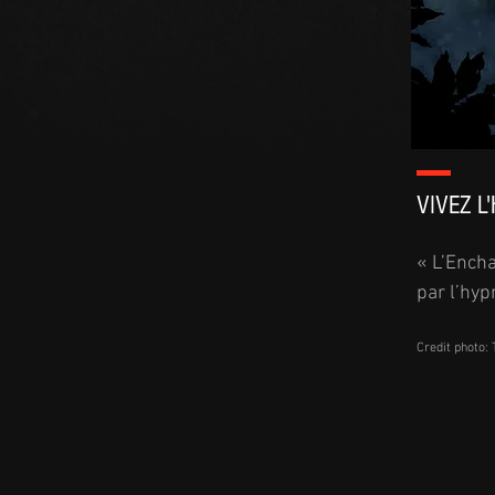
VIVEZ L
« L’Encha
par l’hy
henzo.ent@gmail.com
Credit photo:
l'enchanteresse est un specta
mélange de théâtre et d'hypno
show en événementiel, dans v
l'enchanteresse est un spectacle d'hypnose, animé par Sabrina Rives, hypnotiseuse, l'un des rares hypn
Duforeste, la voix de Secret Story. Le spectacle est interactif puisqu'en streaming également. Vous