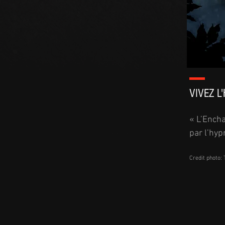
VIVEZ L
« L’Encha
par l’hy
henzo.ent@gmail.com
Credit photo:
l'enchanteresse est un specta
mélange de théâtre et d'hypno
show en événementiel, dans v
l'enchanteresse est un spectacle d'hypnose, animé par Sabrina Rives, hypnotiseuse, l'un des rares hypn
Duforeste, la voix de Secret Story. Le spectacle est interactif puisqu'en streaming également. Vous