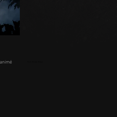
 animé
Paris /Île-de-France
ct l'animatrice. Ce show est un
alement. Vous pouvez proposer ce
nte, on y danse et la voix qui donne la réplique à l'artiste est incarnée par Dominique