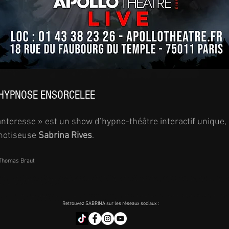
'HYPNOSE ENSORCELEE
nteresse » est un show d’hypno-théâtre interactif unique,
pnotiseuse
Sabrina Rives
.
 Thomas Braut
cle d'hypnose, animé par Sabrina Rives, hypnotiseuse, l'un des rares hypnotiseurs féminins en France, qui a fait le buzz après son passage à la Télévision, sur LCI. Elle a hypnotisé en dire
se. On y chante, on y danse et la voix qui donne la réplique à l'artiste est incarnée par Dominique Duforeste, la voix de Secret Story. Le spectacle est interactif puisqu'en streaming ég
otre salle de spectacle et pour des show privés.
otiseurs féminins en France, qui a fait le buzz après son passage à la Télévision, sur LCI. Elle a hypnotisé en direct l'animatrice. Ce show est un mélange de théâtre et d'hypnose. On y cha
 pouvez proposer ce show en événementiel, dans votre salle de spectacle et pour des show privés.
Retrouvez SABRINA sur les réseaux sociaux :