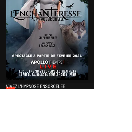
henzo.ent@gmail.com
VIVEZ L'HYPNOSE ENSORCELEE
« L’Enchanteresse » est un show d’hypno-
théâtre interactif unique, animé par
l’hypnotiseuse
Sabrina Rives
.
Credit photo: Thomas Braut
Paris /Île-de-France