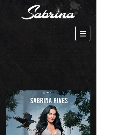
l'enchanteresse est un spectacle d'hypnose, animé par Sabrina
Rives, hypnotiseuse, l'un des rares hypnotiseurs féminins en
France, qui a fait le buzz après son passage à la Télévision, sur LCI.
Elle a hypnotisé en direct l'animatrice. Ce show est un mélange de
théâtre et d'hypnose. On y chante, on y danse et la voix qui donne la
réplique à l'artiste est incarnée par Dominique Duforeste, la voix de
Secret Story. Le spectacle est interactif puisqu'en streaming
également. Vous pouvez proposer ce show en événementiel, dans
votre salle de spectacle et pour des show privés.