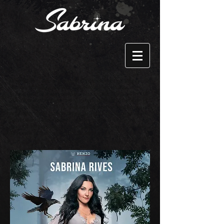
l'enchanteresse est un spectacle d'hypnose, animé par Sabrina
Rives, hypnotiseuse, l'un des rares hypnotiseurs féminins en
France, qui a fait le buzz après son passage à la Télévision, sur LCI.
Elle a hypnotisé en direct l'animatrice. Ce show est un mélange de
théâtre et d'hypnose. On y chante, on y danse et la voix qui donne la
réplique à l'artiste est incarnée par Dominique Duforeste, la voix de
Secret Story. Le spectacle est interactif puisqu'en streaming
également. Vous pouvez proposer ce show en événementiel, dans
votre salle de spectacle et pour des show privés.