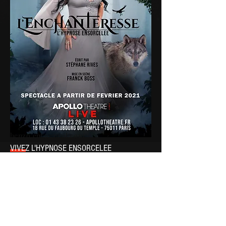
henzo.ent@gmail.com
VIVEZ L'HYPNOSE ENSORCELEE
« L’Enchanteresse » est un show d’hypno-
théâtre interactif unique, animé par
l’hypnotiseuse
Sabrina Rives
.
Credit photo: Thomas Braut
Paris /Île-de-France