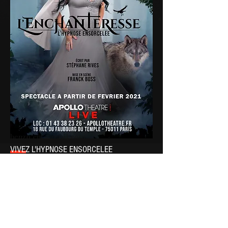
henzo.ent@gmail.com
VIVEZ L'HYPNOSE ENSORCELEE
« L’Enchanteresse » est un show d’hypno-
théâtre interactif unique, animé par
l’hypnotiseuse
Sabrina Rives
.
Credit photo: Thomas Braut
Paris /Île-de-France