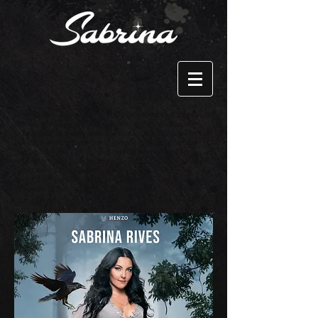
l'enchanteresse est un spectacle d'hypnose, animé par Sabrina
Rives, hypnotiseuse, l'un des rares hypnotiseurs féminins en
France, qui a fait le buzz après son passage à la Télévision, sur LCI.
Elle a hypnotisé en direct l'animatrice. Ce show est un mélange de
théâtre et d'hypnose. On y chante, on y danse et la voix qui donne la
réplique à l'artiste est incarnée par Dominique Duforeste, la voix de
Secret Story. Le spectacle est interactif puisqu'en streaming
également. Vous pouvez proposer ce show en événementiel, dans
votre salle de spectacle et pour des show privés.