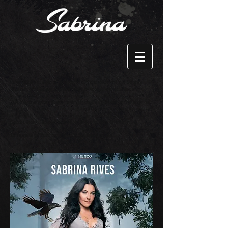
l'enchanteresse est un spectacle d'hypnose, animé par Sabrina
Rives, hypnotiseuse, l'un des rares hypnotiseurs féminins en
France, qui a fait le buzz après son passage à la Télévision, sur LCI.
Elle a hypnotisé en direct l'animatrice. Ce show est un mélange de
théâtre et d'hypnose. On y chante, on y danse et la voix qui donne la
réplique à l'artiste est incarnée par Dominique Duforeste, la voix de
Secret Story. Le spectacle est interactif puisqu'en streaming
également. Vous pouvez proposer ce show en événementiel, dans
votre salle de spectacle et pour des show privés.