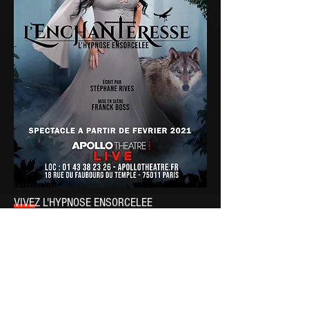
henzo.ent@gmail.com
VIVEZ L'HYPNOSE ENSORCELEE
« L’Enchanteresse » est un show d’hypno-
théâtre interactif unique, animé par
l’hypnotiseuse
Sabrina Rives
.
Credit photo: Thomas Braut
Paris /Île-de-France