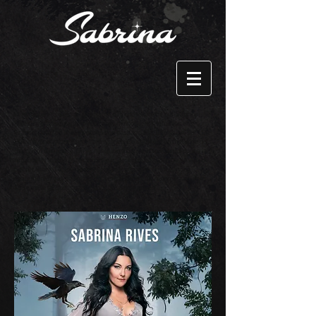
l'enchanteresse est un spectacle d'hypnose, animé par Sabrina
Rives, hypnotiseuse, l'un des rares hypnotiseurs féminins en
France, qui a fait le buzz après son passage à la Télévision, sur LCI.
Elle a hypnotisé en direct l'animatrice. Ce show est un mélange de
théâtre et d'hypnose. On y chante, on y danse et la voix qui donne la
réplique à l'artiste est incarnée par Dominique Duforeste, la voix de
Secret Story. Le spectacle est interactif puisqu'en streaming
également. Vous pouvez proposer ce show en événementiel, dans
votre salle de spectacle et pour des show privés.