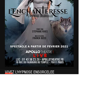
henzo.ent@gmail.com
VIVEZ L'HYPNOSE ENSORCELEE
« L’Enchanteresse » est un show d’hypno-
théâtre interactif unique, animé par
l’hypnotiseuse
Sabrina Rives
.
Credit photo: Thomas Braut
Paris /Île-de-France