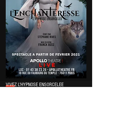
henzo.ent@gmail.com
VIVEZ L'HYPNOSE ENSORCELEE
« L’Enchanteresse » est un show d’hypno-
théâtre interactif unique, animé par
l’hypnotiseuse
Sabrina Rives
.
Credit photo: Thomas Braut
Paris /Île-de-France