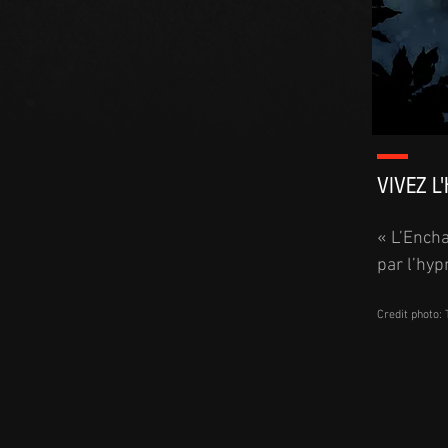
VIVEZ L
« L’Encha
par l’hy
henzo.ent@gmail.com
Credit photo:
l'enchanteresse est un specta
mélange de théâtre et d'hypno
show en événementiel, dans v
l'enchanteresse est un spectacle d'hypnose, animé par Sabrina Rives, hypnotiseuse, l'un des rares hypn
Duforeste, la voix de Secret Story. Le spectacle est interactif puisqu'en streaming également. Vous