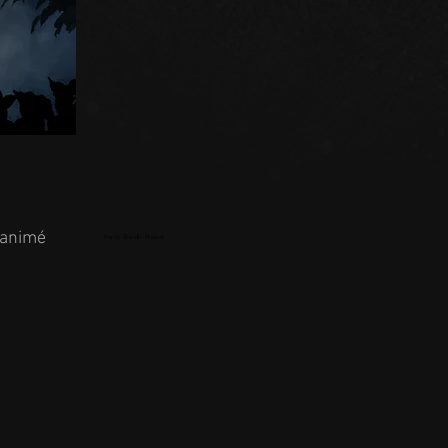
 animé
Paris /Île-de-France
ct l'animatrice. Ce show est un
alement. Vous pouvez proposer ce
nte, on y danse et la voix qui donne la réplique à l'artiste est incarnée par Dominique