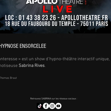
'HYPNOSE ENSORCELEE
nteresse » est un show d’hypno-théâtre interactif unique,
pnotiseuse
Sabrina Rives
.
 Thomas Braut
cle d'hypnose, animé par Sabrina Rives, hypnotiseuse, l'un des rares hypnotiseurs féminins en France, qui a fait le buzz après son passage à la Télévision, sur LCI. Elle a hypnotisé en dire
se. On y chante, on y danse et la voix qui donne la réplique à l'artiste est incarnée par Dominique Duforeste, la voix de Secret Story. Le spectacle est interactif puisqu'en streaming ég
otre salle de spectacle et pour des show privés.
otiseurs féminins en France, qui a fait le buzz après son passage à la Télévision, sur LCI. Elle a hypnotisé en direct l'animatrice. Ce show est un mélange de théâtre et d'hypnose. On y cha
 pouvez proposer ce show en événementiel, dans votre salle de spectacle et pour des show privés.
Retrouvez SABRINA sur les réseaux sociaux :