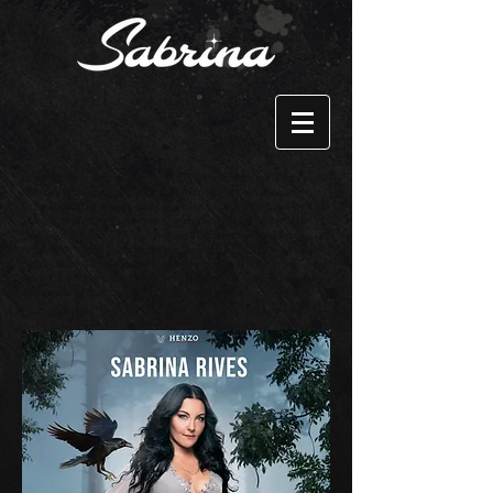
l'enchanteresse est un spectacle d'hypnose, animé par Sabrina
Rives, hypnotiseuse, l'un des rares hypnotiseurs féminins en
France, qui a fait le buzz après son passage à la Télévision, sur LCI.
Elle a hypnotisé en direct l'animatrice. Ce show est un mélange de
théâtre et d'hypnose. On y chante, on y danse et la voix qui donne la
réplique à l'artiste est incarnée par Dominique Duforeste, la voix de
Secret Story. Le spectacle est interactif puisqu'en streaming
également. Vous pouvez proposer ce show en événementiel, dans
votre salle de spectacle et pour des show privés.