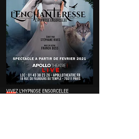
henzo.ent@gmail.com
VIVEZ L'HYPNOSE ENSORCELEE
« L’Enchanteresse » est un show d’hypno-
théâtre interactif unique, animé par
l’hypnotiseuse
Sabrina Rives
.
Credit photo: Thomas Braut
Paris /Île-de-France